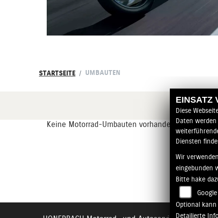
UMBAUTEN
STARTSEITE
EINSATZ
Diese Webseit
Daten werden 
Keine Motorrad-Umbauten vorhanden.
weiterführend
Diensten finde
Wir verwenden
eingebunden 
Bitte hake da
Google
Optional kann 
Detailierte I